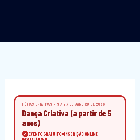
FÉRIAS CRIATIVAS • 19 A 23 DE JANEIRO DE 2026
Dança Criativa (a partir de 5
anos)
EVENTO GRATUITO
INSCRIÇÃO ONLINE
✓
CATALÃO/GO