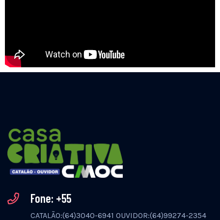
EDITAL 02/2026 -
Incubadora Criativa
ATENÇÃO:
Resultados
Publicados!
Veja se seu coletivo
foi contemplado, e
acompanhe os
Fone: +55
próximos passos.
CATALÃO:(64)3040-6941 OUVIDOR:(64)99274-2354