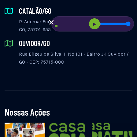
Você vai receber
CATALÃO/GO
um contato da
R. Ademar Ferrugem, 525 - St. Central, Catalão -
▶
GO, 75701-655
equipe da Casa
OUVIDOR/GO
Criativa.
Rua Elizeu da Silva II, Nº 101 - Bairro JK Ouvidor /
GO - CEP: 75715-000
Resultado da Avalialção dos
Projetos
Nossas Ações